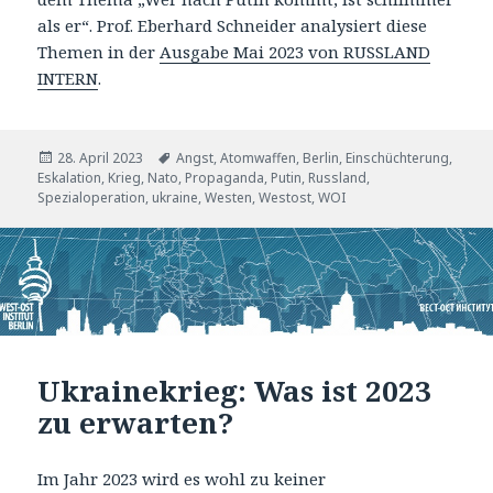
als er“. Prof. Eberhard Schneider analysiert diese
Themen in der
Ausgabe Mai 2023 von RUSSLAND
INTERN
.
Veröffentlicht
Tags
28. April 2023
Angst
,
Atomwaffen
,
Berlin
,
Einschüchterung
,
am
Eskalation
,
Krieg
,
Nato
,
Propaganda
,
Putin
,
Russland
,
Spezialoperation
,
ukraine
,
Westen
,
Westost
,
WOI
Ukrainekrieg: Was ist 2023
zu erwarten?
Im Jahr 2023 wird es wohl zu keiner