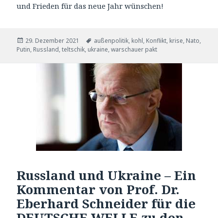
und Frieden für das neue Jahr wünschen!
Veröffentlicht
Tags
29. Dezember 2021
außenpolitik
,
kohl
,
Konflikt
,
krise
,
Nato
,
am
Putin
,
Russland
,
teltschik
,
ukraine
,
warschauer pakt
Russland und Ukraine – Ein
Kommentar von Prof. Dr.
Eberhard Schneider für die
DEUTSCHE WELLE zu den