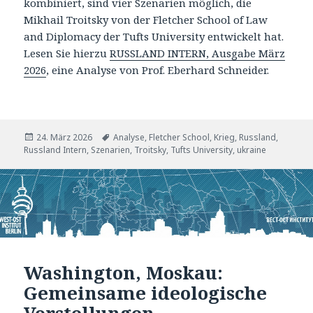
kombiniert, sind vier Szenarien möglich, die
Mikhail Troitsky von der Fletcher School of Law
and Diplomacy der Tufts University entwickelt hat.
Lesen Sie hierzu
RUSSLAND INTERN, Ausgabe März
2026
, eine Analyse von Prof. Eberhard Schneider.
Veröffentlicht
Tags
24. März 2026
Analyse
,
Fletcher School
,
Krieg
,
Russland
,
am
Russland Intern
,
Szenarien
,
Troitsky
,
Tufts University
,
ukraine
Washington, Moskau:
Gemeinsame ideologische
Vorstellungen