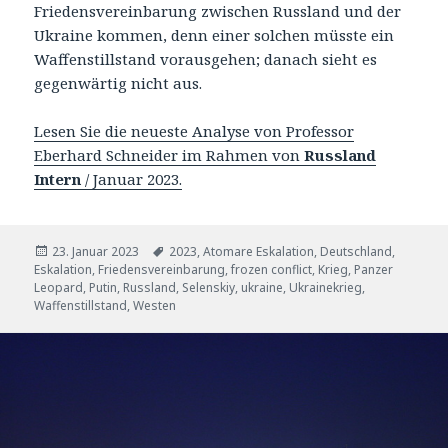
Friedensvereinbarung zwischen Russland und der
Ukraine kommen, denn einer solchen müsste ein
Waffenstillstand vorausgehen; danach sieht es
gegenwärtig nicht aus.
Lesen Sie die neueste Analyse von Professor
Eberhard Schneider im Rahmen von
Russland
Intern
/ Januar 2023.
Veröffentlicht
Tags
23. Januar 2023
2023
,
Atomare Eskalation
,
Deutschland
,
am
Eskalation
,
Friedensvereinbarung
,
frozen conflict
,
Krieg
,
Panzer
Leopard
,
Putin
,
Russland
,
Selenskiy
,
ukraine
,
Ukrainekrieg
,
Waffenstillstand
,
Westen