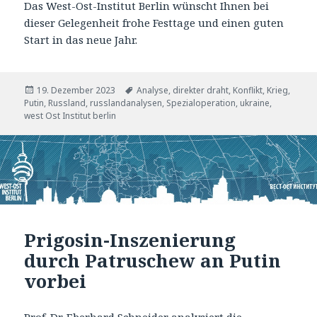
Das West-Ost-Institut Berlin wünscht Ihnen bei
dieser Gelegenheit frohe Festtage und einen guten
Start in das neue Jahr.
Veröffentlicht
Tags
19. Dezember 2023
Analyse
,
direkter draht
,
Konflikt
,
Krieg
,
am
Putin
,
Russland
,
russlandanalysen
,
Spezialoperation
,
ukraine
,
west Ost Institut berlin
Prigosin-Inszenierung
durch Patruschew an Putin
vorbei