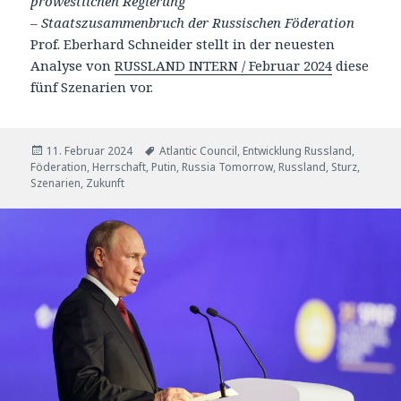
prowestlichen Regierung
– Staatszusammenbruch der Russischen Föderation
Prof. Eberhard Schneider stellt in der neuesten
Analyse von
RUSSLAND INTERN / Februar 2024
diese
fünf Szenarien vor.
Veröffentlicht
Tags
11. Februar 2024
Atlantic Council
,
Entwicklung Russland
,
am
Föderation
,
Herrschaft
,
Putin
,
Russia Tomorrow
,
Russland
,
Sturz
,
Szenarien
,
Zukunft