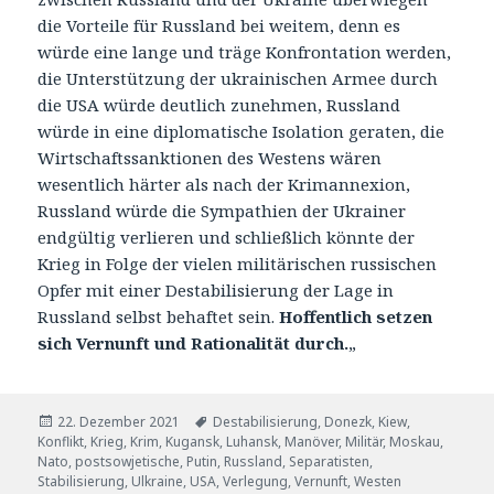
die Vorteile für Russland bei weitem, denn es
würde eine lange und träge Konfrontation werden,
die Unterstützung der ukrainischen Armee durch
die USA würde deutlich zunehmen, Russland
würde in eine diplomatische Isolation geraten, die
Wirtschaftssanktionen des Westens wären
wesentlich härter als nach der Krimannexion,
Russland würde die Sympathien der Ukrainer
endgültig verlieren und schließlich könnte der
Krieg in Folge der vielen militärischen russischen
Opfer mit einer Destabilisierung der Lage in
Russland selbst behaftet sein.
Hoffentlich setzen
sich Vernunft und Rationalität durch.
„
Veröffentlicht
Tags
22. Dezember 2021
Destabilisierung
,
Donezk
,
Kiew
,
am
Konflikt
,
Krieg
,
Krim
,
Kugansk
,
Luhansk
,
Manöver
,
Militär
,
Moskau
,
Nato
,
postsowjetische
,
Putin
,
Russland
,
Separatisten
,
Stabilisierung
,
Ulkraine
,
USA
,
Verlegung
,
Vernunft
,
Westen