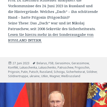
Prof. Dr. Eberhard Schneider analysiert die
Vorkommnisse des 24. Juni 2023 in Russland und
die Hintergründe. Welches „Dach“ – ihn schützende
Hand – hatte Prigosin (Prigoschin)?
Seine These: Das „Dach“ war und ist Nikolaj
Patruschew, seit 2008 Sekretär des Sicherheitsrats.
Lesen Sie hierzu mehr in der Sonderausgabe von
RUSSLAND INTERN.
Veröffentlicht
Tags
27. Juni 2023
Belarus
,
FSB
,
Gerasimov
,
Gerassimow
,
am
Konflikt
,
Lukaschenka
,
Lukaschenko
,
Patruschew
,
Prigoschin
,
Prigosin
,
Putin
,
Putsch
,
Russland
,
Schoigu
,
Sicherheitsrat
,
Söldner
,
Söldnertruppe
,
ukraine
,
Utkin
,
Wagner
,
Weißrussland