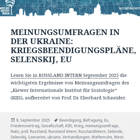
MEINUNGSUMFRAGEN IN
DER UKRAINE:
KRIEGSBEENDIGUNGSPLÄNE,
SELENSKIJ, EU
Lesen Sie in RUSSLAND INTERN September 2025
die
wichtigsten Ergebnisse von Meinungsumfragen des
„Kiewer Internationale Institut für Soziologie“
(KIIS), aufbereitet von Prof. Dr. Eberhard Schneider.
Veröffentlicht
Tags
8. September 2025
Beendigung
,
Befragung
,
Eu
,
am
Friedensvertrag
,
Gesellschaft
,
KIIS
,
Krieg
,
meinungsumfrage
,
Nato
,
poll
,
Russland
,
Russland Intern
,
RusslandIntern
,
Selenski
,
Selenskij
,
Szenarien
,
ukraine
,
Verhandlungen
,
Waffenruhe
,
West-