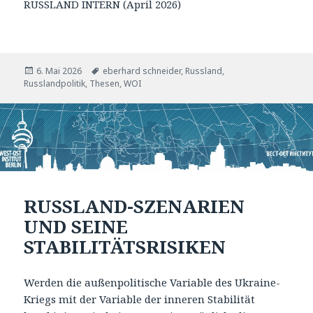
RUSSLAND INTERN (April 2026)
Veröffentlicht
Tags
6. Mai 2026
eberhard schneider
,
Russland
,
am
Russlandpolitik
,
Thesen
,
WOI
RUSSLAND-SZENARIEN
UND SEINE
STABILITÄTSRISIKEN
Werden die außenpolitische Variable des Ukraine-
Kriegs mit der Variable der inneren Stabilität