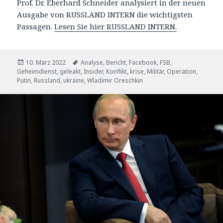
Prof. Dr. Eberhard Schneider analysiert in der neuen
Ausgabe von RUSSLAND INTERN die wichtigsten
Passagen.
Lesen Sie hier RUSSLAND INTERN.
Veröffentlicht
Tags
10. März 2022
Analyse
,
Bericht
,
Facebook
,
FSB
,
am
Geheimdienst
,
geleakt
,
Insider
,
Konflikt
,
krise
,
Militär
,
Operation
,
Putin
,
Russland
,
ukraine
,
Wladimir Oreschkin