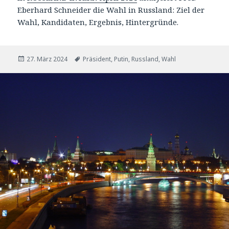
Eberhard Schneider die Wahl in Russland: Ziel der
Wahl, Kandidaten, Ergebnis, Hintergründe.
Veröffentlicht
Tags
27. März 2024
Präsident
,
Putin
,
Russland
,
Wahl
am