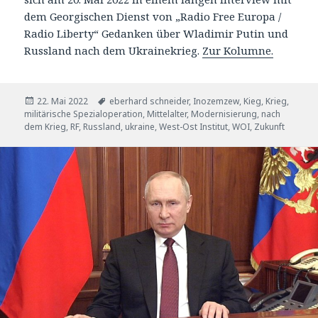
dem Georgischen Dienst von „Radio Free Europa /
Radio Liberty“ Gedanken über Wladimir Putin und
Russland nach dem Ukrainekrieg.
Zur Kolumne.
Veröffentlicht
Tags
22. Mai 2022
eberhard schneider
,
Inozemzew
,
Kieg
,
Krieg
,
am
militärische Spezialoperation
,
Mittelalter
,
Modernisierung
,
nach
dem Krieg
,
RF
,
Russland
,
ukraine
,
West-Ost Institut
,
WOI
,
Zukunft