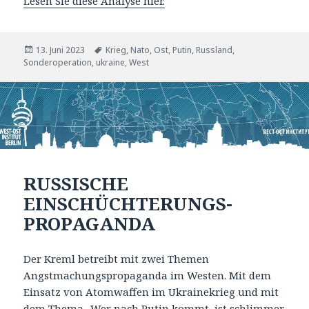
Lesen Sie diese Analyse hier.
Veröffentlicht
Tags
13. Juni 2023
Krieg
,
Nato
,
Ost
,
Putin
,
Russland
,
am
Sonderoperation
,
ukraine
,
West
RUSSISCHE
EINSCHÜCHTERUNGS-
PROPAGANDA
Der Kreml betreibt mit zwei Themen
Angstmachungspropaganda im Westen. Mit dem
Einsatz von Atomwaffen im Ukrainekrieg und mit
dem Thema „Wer nach Putin kommt, ist schlimmer