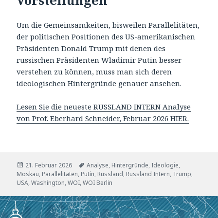
Um die Gemeinsamkeiten, bisweilen Parallelitäten,
der politischen Positionen des US-amerikanischen
Präsidenten Donald Trump mit denen des
russischen Präsidenten Wladimir Putin besser
verstehen zu können, muss man sich deren
ideologischen Hintergründe genauer ansehen.
Lesen Sie die neueste RUSSLAND INTERN Analyse
von Prof. Eberhard Schneider, Februar 2026 HIER.
Veröffentlicht
Tags
21. Februar 2026
Analyse
,
Hintergründe
,
Ideologie
,
am
Moskau
,
Parallelitäten
,
Putin
,
Russland
,
Russland Intern
,
Trump
,
USA
,
Washington
,
WOI
,
WOI Berlin