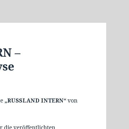
N –
yse
se
„RUSSLAND INTERN“
von
 die veröffentlichten