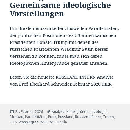
Gemeinsame ideologische
Vorstellungen
Um die Gemeinsamkeiten, bisweilen Parallelitäten,
der politischen Positionen des US-amerikanischen
Präsidenten Donald Trump mit denen des
russischen Präsidenten Wladimir Putin besser
verstehen zu können, muss man sich deren
ideologischen Hintergründe genauer ansehen.
Lesen Sie die neueste RUSSLAND INTERN Analyse
von Prof. Eberhard Schneider, Februar 2026 HIER.
Veröffentlicht
Tags
21. Februar 2026
Analyse
,
Hintergründe
,
Ideologie
,
am
Moskau
,
Parallelitäten
,
Putin
,
Russland
,
Russland Intern
,
Trump
,
USA
,
Washington
,
WOI
,
WOI Berlin