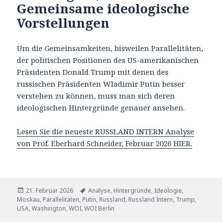
Gemeinsame ideologische
Vorstellungen
Um die Gemeinsamkeiten, bisweilen Parallelitäten,
der politischen Positionen des US-amerikanischen
Präsidenten Donald Trump mit denen des
russischen Präsidenten Wladimir Putin besser
verstehen zu können, muss man sich deren
ideologischen Hintergründe genauer ansehen.
Lesen Sie die neueste RUSSLAND INTERN Analyse
von Prof. Eberhard Schneider, Februar 2026 HIER.
Veröffentlicht
Tags
21. Februar 2026
Analyse
,
Hintergründe
,
Ideologie
,
am
Moskau
,
Parallelitäten
,
Putin
,
Russland
,
Russland Intern
,
Trump
,
USA
,
Washington
,
WOI
,
WOI Berlin