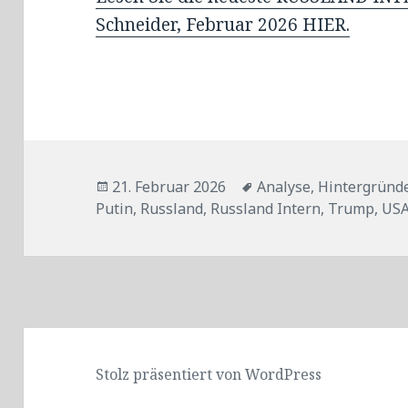
Schneider, Februar 2026 HIER.
Veröffentlicht
Tags
21. Februar 2026
Analyse
,
Hintergründ
am
Putin
,
Russland
,
Russland Intern
,
Trump
,
US
Stolz präsentiert von WordPress