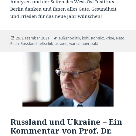
Analysen und der Seiten des West-Ost Instituts
Berlin danken und Ihnen alles Gute, Gesundheit
und Frieden für das neue Jahr wünschen!
Veröffentlicht
Tags
29. Dezember 2021
außenpolitik
,
kohl
,
Konflikt
,
krise
,
Nato
,
am
Putin
,
Russland
,
teltschik
,
ukraine
,
warschauer pakt
Russland und Ukraine – Ein
Kommentar von Prof. Dr.