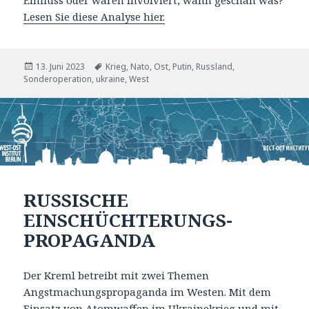
Lesen Sie diese Analyse hier.
Veröffentlicht
Tags
13. Juni 2023
Krieg
,
Nato
,
Ost
,
Putin
,
Russland
,
am
Sonderoperation
,
ukraine
,
West
RUSSISCHE
EINSCHÜCHTERUNGS-
PROPAGANDA
Der Kreml betreibt mit zwei Themen
Angstmachungspropaganda im Westen. Mit dem
Einsatz von Atomwaffen im Ukrainekrieg und mit