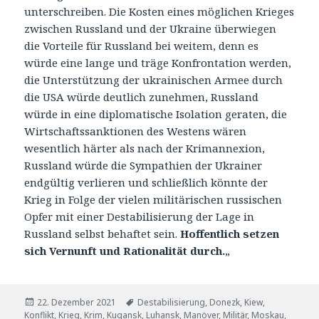
unterschreiben. Die Kosten eines möglichen Krieges
zwischen Russland und der Ukraine überwiegen
die Vorteile für Russland bei weitem, denn es
würde eine lange und träge Konfrontation werden,
die Unterstützung der ukrainischen Armee durch
die USA würde deutlich zunehmen, Russland
würde in eine diplomatische Isolation geraten, die
Wirtschaftssanktionen des Westens wären
wesentlich härter als nach der Krimannexion,
Russland würde die Sympathien der Ukrainer
endgültig verlieren und schließlich könnte der
Krieg in Folge der vielen militärischen russischen
Opfer mit einer Destabilisierung der Lage in
Russland selbst behaftet sein.
Hoffentlich setzen
sich Vernunft und Rationalität durch.
„
Veröffentlicht
Tags
22. Dezember 2021
Destabilisierung
,
Donezk
,
Kiew
,
am
Konflikt
,
Krieg
,
Krim
,
Kugansk
,
Luhansk
,
Manöver
,
Militär
,
Moskau
,