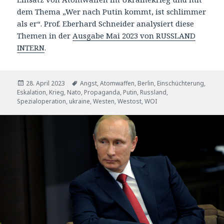
dem Thema „Wer nach Putin kommt, ist schlimmer
als er“. Prof. Eberhard Schneider analysiert diese
Themen in der
Ausgabe Mai 2023 von RUSSLAND
INTERN
.
Veröffentlicht
Tags
28. April 2023
Angst
,
Atomwaffen
,
Berlin
,
Einschüchterung
,
am
Eskalation
,
Krieg
,
Nato
,
Propaganda
,
Putin
,
Russland
,
Spezialoperation
,
ukraine
,
Westen
,
Westost
,
WOI