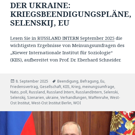
DER UKRAINE:
KRIEGSBEENDIGUNGSPLÄNE,
SELENSKIJ, EU
Lesen Sie in RUSSLAND INTERN September 2025
die
wichtigsten Ergebnisse von Meinungsumfragen des
„Kiewer Internationale Institut für Soziologie“
(KIIS), aufbereitet von Prof. Dr. Eberhard Schneider.
Veröffentlicht
Tags
8. September 2025
Beendigung
,
Befragung
,
Eu
,
am
Friedensvertrag
,
Gesellschaft
,
KIIS
,
Krieg
,
meinungsumfrage
,
Nato
,
poll
,
Russland
,
Russland Intern
,
RusslandIntern
,
Selenski
,
Selenskij
,
Szenarien
,
ukraine
,
Verhandlungen
,
Waffenruhe
,
West-
Ost Institut
,
West-Ost Institut Berlin
,
WOI