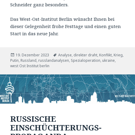
Schneider ganz besonders.
Das West-Ost-Institut Berlin wünscht Ihnen bei
dieser Gelegenheit frohe Festtage und einen guten
Start in das neue Jahr.
Veröffentlicht
Tags
19. Dezember 2023
Analyse
,
direkter draht
,
Konflikt
,
Krieg
,
am
Putin
,
Russland
,
russlandanalysen
,
Spezialoperation
,
ukraine
,
west Ost Institut berlin
RUSSISCHE
EINSCHÜCHTERUNGS-