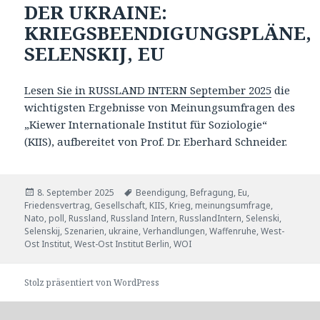
DER UKRAINE:
KRIEGSBEENDIGUNGSPLÄNE,
SELENSKIJ, EU
Lesen Sie in RUSSLAND INTERN September 2025
die
wichtigsten Ergebnisse von Meinungsumfragen des
„Kiewer Internationale Institut für Soziologie“
(KIIS), aufbereitet von Prof. Dr. Eberhard Schneider.
Veröffentlicht
Tags
8. September 2025
Beendigung
,
Befragung
,
Eu
,
am
Friedensvertrag
,
Gesellschaft
,
KIIS
,
Krieg
,
meinungsumfrage
,
Nato
,
poll
,
Russland
,
Russland Intern
,
RusslandIntern
,
Selenski
,
Selenskij
,
Szenarien
,
ukraine
,
Verhandlungen
,
Waffenruhe
,
West-
Ost Institut
,
West-Ost Institut Berlin
,
WOI
Stolz präsentiert von WordPress