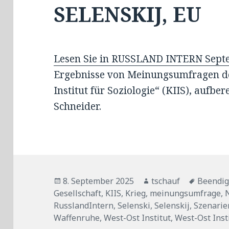
SELENSKIJ, EU
Lesen Sie in RUSSLAND INTERN Sept
Ergebnisse von Meinungsumfragen de
Institut für Soziologie“ (KIIS), aufber
Schneider.
Veröffentlicht
Autor
Tags
8. September 2025
tschauf
Beendi
am
Gesellschaft
,
KIIS
,
Krieg
,
meinungsumfrage
,
RusslandIntern
,
Selenski
,
Selenskij
,
Szenarie
Waffenruhe
,
West-Ost Institut
,
West-Ost Inst