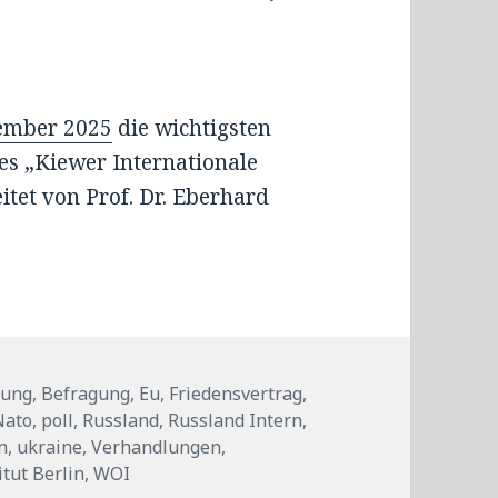
ember 2025
die wichtigsten
s „Kiewer Internationale
eitet von Prof. Dr. Eberhard
gung
,
Befragung
,
Eu
,
Friedensvertrag
,
Nato
,
poll
,
Russland
,
Russland Intern
,
n
,
ukraine
,
Verhandlungen
,
itut Berlin
,
WOI