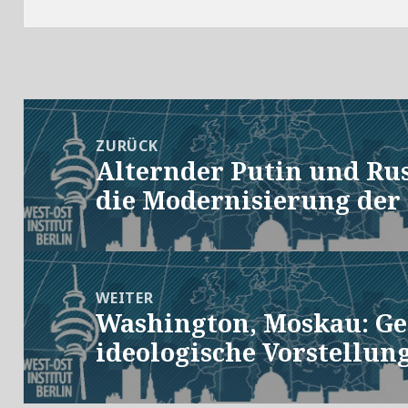
Beitragsnavigation
ZURÜCK
Alternder Putin und Ru
Vorheriger
die Modernisierung der
Beitrag:
WEITER
Washington, Moskau: G
Nächster
ideologische Vorstellun
Beitrag: