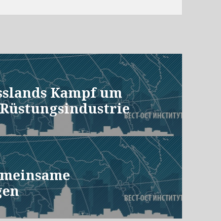
sslands Kampf um
 Rüstungsindustrie
emeinsame
gen