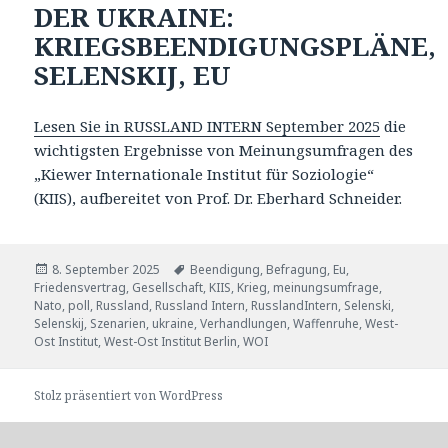
DER UKRAINE:
KRIEGSBEENDIGUNGSPLÄNE,
SELENSKIJ, EU
Lesen Sie in RUSSLAND INTERN September 2025
die
wichtigsten Ergebnisse von Meinungsumfragen des
„Kiewer Internationale Institut für Soziologie“
(KIIS), aufbereitet von Prof. Dr. Eberhard Schneider.
Veröffentlicht
Tags
8. September 2025
Beendigung
,
Befragung
,
Eu
,
am
Friedensvertrag
,
Gesellschaft
,
KIIS
,
Krieg
,
meinungsumfrage
,
Nato
,
poll
,
Russland
,
Russland Intern
,
RusslandIntern
,
Selenski
,
Selenskij
,
Szenarien
,
ukraine
,
Verhandlungen
,
Waffenruhe
,
West-
Ost Institut
,
West-Ost Institut Berlin
,
WOI
Stolz präsentiert von WordPress