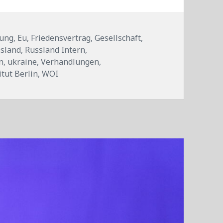
gung
,
Eu
,
Friedensvertrag
,
Gesellschaft
,
sland
,
Russland Intern
,
n
,
ukraine
,
Verhandlungen
,
itut Berlin
,
WOI