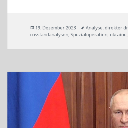
Veröffentlicht
Tags
19. Dezember 2023
Analyse
,
direkter d
am
russlandanalysen
,
Spezialoperation
,
ukraine