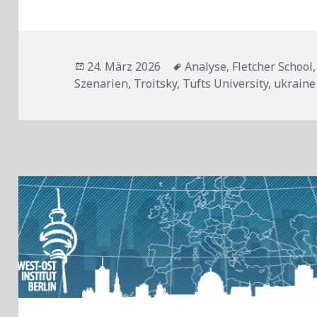
Veröffentlicht
Tags
24. März 2026
Analyse
,
Fletcher School
am
Szenarien
,
Troitsky
,
Tufts University
,
ukraine