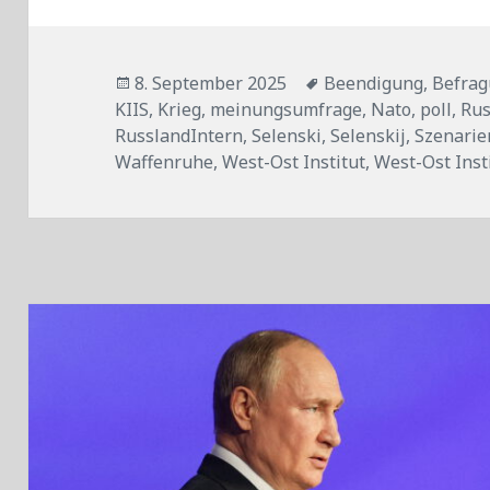
Veröffentlicht
Tags
8. September 2025
Beendigung
,
Befra
am
KIIS
,
Krieg
,
meinungsumfrage
,
Nato
,
poll
,
Rus
RusslandIntern
,
Selenski
,
Selenskij
,
Szenarie
Waffenruhe
,
West-Ost Institut
,
West-Ost Inst