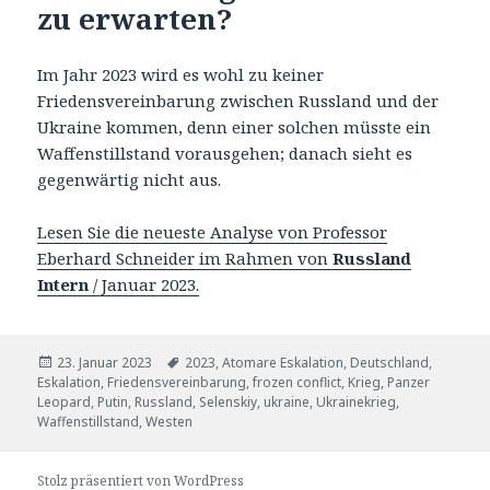
zu erwarten?
Im Jahr 2023 wird es wohl zu keiner
Friedensvereinbarung zwischen Russland und der
Ukraine kommen, denn einer solchen müsste ein
Waffenstillstand vorausgehen; danach sieht es
gegenwärtig nicht aus.
Lesen Sie die neueste Analyse von Professor
Eberhard Schneider im Rahmen von
Russland
Intern
/ Januar 2023.
Veröffentlicht
Tags
23. Januar 2023
2023
,
Atomare Eskalation
,
Deutschland
,
am
Eskalation
,
Friedensvereinbarung
,
frozen conflict
,
Krieg
,
Panzer
Leopard
,
Putin
,
Russland
,
Selenskiy
,
ukraine
,
Ukrainekrieg
,
Waffenstillstand
,
Westen
Stolz präsentiert von WordPress