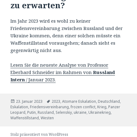
zu erwarten?
Im Jahr 2023 wird es wohl zu keiner
Friedensvereinbarung zwischen Russland und der
Ukraine kommen, denn einer solchen müsste ein
Waffenstillstand vorausgehen; danach sieht es
gegenwärtig nicht aus.
Lesen Sie die neueste Analyse von Professor
Eberhard Schneider im Rahmen von
Russland
Intern
/ Januar 2023.
Veröffentlicht
Tags
23. Januar 2023
2023
,
Atomare Eskalation
,
Deutschland
,
am
Eskalation
,
Friedensvereinbarung
,
frozen conflict
,
Krieg
,
Panzer
Leopard
,
Putin
,
Russland
,
Selenskiy
,
ukraine
,
Ukrainekrieg
,
Waffenstillstand
,
Westen
Stolz präsentiert von WordPress