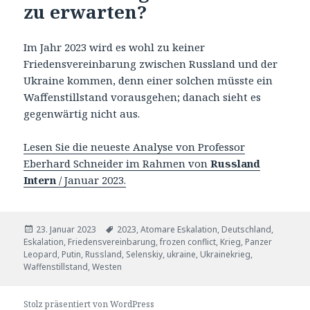
zu erwarten?
Im Jahr 2023 wird es wohl zu keiner
Friedensvereinbarung zwischen Russland und der
Ukraine kommen, denn einer solchen müsste ein
Waffenstillstand vorausgehen; danach sieht es
gegenwärtig nicht aus.
Lesen Sie die neueste Analyse von Professor
Eberhard Schneider im Rahmen von
Russland
Intern
/ Januar 2023.
Veröffentlicht
Tags
23. Januar 2023
2023
,
Atomare Eskalation
,
Deutschland
,
am
Eskalation
,
Friedensvereinbarung
,
frozen conflict
,
Krieg
,
Panzer
Leopard
,
Putin
,
Russland
,
Selenskiy
,
ukraine
,
Ukrainekrieg
,
Waffenstillstand
,
Westen
Stolz präsentiert von WordPress