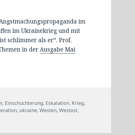
n Angstmachungspropaganda im
ffen im Ukrainekrieg und mit
t schlimmer als er“. Prof.
 Themen in der
Ausgabe Mai
in
,
Einschüchterung
,
Eskalation
,
Krieg
,
eration
,
ukraine
,
Westen
,
Westost
,