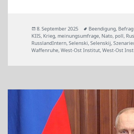
Veröffentlicht
Tags
8. September 2025
Beendigung
,
Befra
am
KIIS
,
Krieg
,
meinungsumfrage
,
Nato
,
poll
,
Rus
RusslandIntern
,
Selenski
,
Selenskij
,
Szenarie
Waffenruhe
,
West-Ost Institut
,
West-Ost Inst