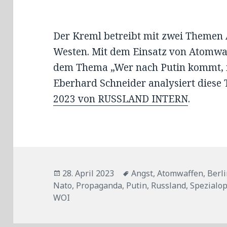
Der Kreml betreibt mit zwei Theme
Westen. Mit dem Einsatz von Atomwa
dem Thema „Wer nach Putin kommt, is
Eberhard Schneider analysiert diese
2023 von RUSSLAND INTERN
.
Veröffentlicht
Tags
28. April 2023
Angst
,
Atomwaffen
,
Berl
am
Nato
,
Propaganda
,
Putin
,
Russland
,
Spezialop
WOI