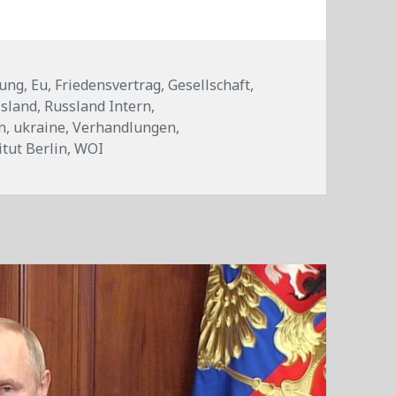
gung
,
Eu
,
Friedensvertrag
,
Gesellschaft
,
sland
,
Russland Intern
,
n
,
ukraine
,
Verhandlungen
,
itut Berlin
,
WOI