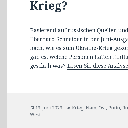
Krieg?
Basierend auf russischen Quellen und
Eberhard Schneider in der Juni-Au
nach, wie es zum Ukraine-Krieg gek
gab es, welche Personen hatten Einfl
geschah was?
Lesen Sie diese Analyse
Veröffentlicht
Tags
13. Juni 2023
Krieg
,
Nato
,
Ost
,
Putin
,
Ru
am
West