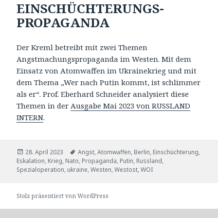
EINSCHÜCHTERUNGS-
PROPAGANDA
Der Kreml betreibt mit zwei Themen
Angstmachungspropaganda im Westen. Mit dem
Einsatz von Atomwaffen im Ukrainekrieg und mit
dem Thema „Wer nach Putin kommt, ist schlimmer
als er“. Prof. Eberhard Schneider analysiert diese
Themen in der
Ausgabe Mai 2023 von RUSSLAND
INTERN
.
Veröffentlicht
Tags
28. April 2023
Angst
,
Atomwaffen
,
Berlin
,
Einschüchterung
,
am
Eskalation
,
Krieg
,
Nato
,
Propaganda
,
Putin
,
Russland
,
Spezialoperation
,
ukraine
,
Westen
,
Westost
,
WOI
Stolz präsentiert von WordPress