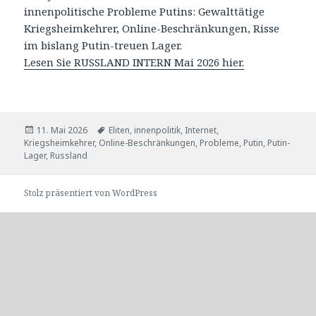
innenpolitische Probleme Putins: Gewalttätige
Kriegsheimkehrer, Online-Beschränkungen, Risse
im bislang Putin-treuen Lager.
Lesen Sie RUSSLAND INTERN Mai 2026 hier.
Veröffentlicht
Tags
11. Mai 2026
Eliten
,
innenpolitik
,
Internet
,
am
Kriegsheimkehrer
,
Online-Beschränkungen
,
Probleme
,
Putin
,
Putin-
Lager
,
Russland
Stolz präsentiert von WordPress