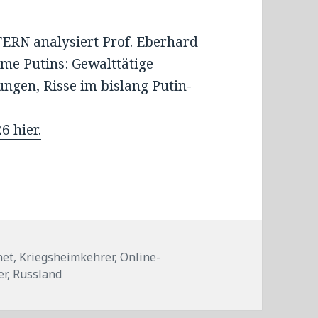
ERN analysiert Prof. Eberhard
eme Putins: Gewalttätige
ngen, Risse im bislang Putin-
 hier.
net
,
Kriegsheimkehrer
,
Online-
er
,
Russland