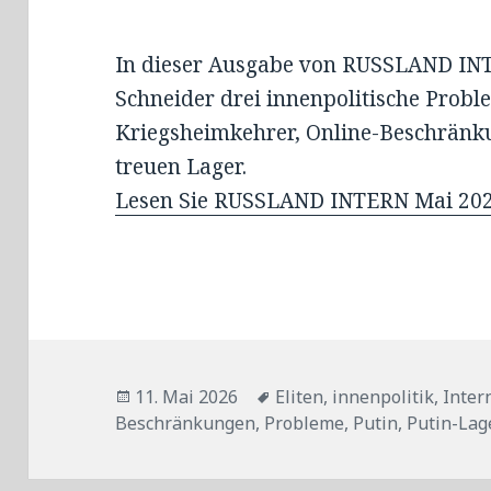
In dieser Ausgabe von RUSSLAND INT
Schneider drei innenpolitische Probl
Kriegsheimkehrer, Online-Beschränku
treuen Lager.
Lesen Sie RUSSLAND INTERN Mai 2026
Veröffentlicht
Tags
11. Mai 2026
Eliten
,
innenpolitik
,
Inter
am
Beschränkungen
,
Probleme
,
Putin
,
Putin-Lag