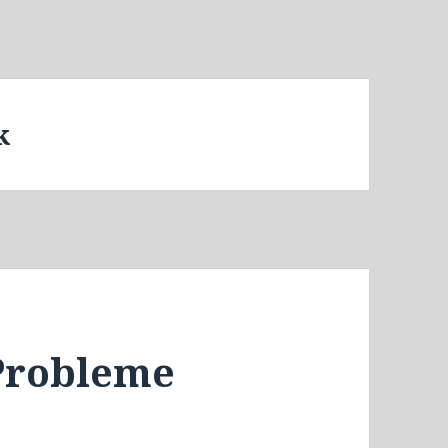
k
 Probleme