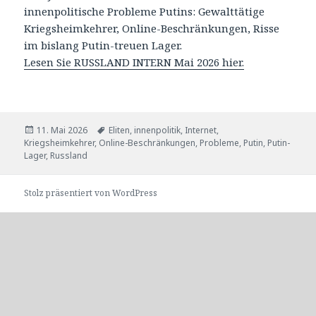
innenpolitische Probleme Putins: Gewalttätige
Kriegsheimkehrer, Online-Beschränkungen, Risse
im bislang Putin-treuen Lager.
Lesen Sie RUSSLAND INTERN Mai 2026 hier.
Veröffentlicht
Tags
11. Mai 2026
Eliten
,
innenpolitik
,
Internet
,
am
Kriegsheimkehrer
,
Online-Beschränkungen
,
Probleme
,
Putin
,
Putin-
Lager
,
Russland
Stolz präsentiert von WordPress