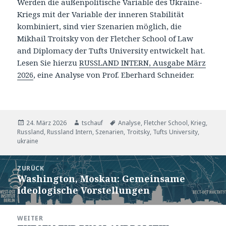
Werden die außenpolitische Variable des Ukraine-
Kriegs mit der Variable der inneren Stabilität
kombiniert, sind vier Szenarien möglich, die
Mikhail Troitsky von der Fletcher School of Law
and Diplomacy der Tufts University entwickelt hat.
Lesen Sie hierzu
RUSSLAND INTERN, Ausgabe März
2026
, eine Analyse von Prof. Eberhard Schneider.
Veröffentlicht
Autor
Tags
24. März 2026
tschauf
Analyse
,
Fletcher School
,
Krieg
,
am
Russland
,
Russland Intern
,
Szenarien
,
Troitsky
,
Tufts University
,
ukraine
Beitragsnavigation
ZURÜCK
Washington, Moskau: Gemeinsame
Vorheriger
ideologische Vorstellungen
Beitrag:
WEITER