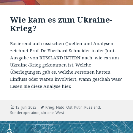
Wie kam es zum Ukraine-
Krieg?
Basierend auf russischen Quellen und Analysen
zeichnet Prof. Dr. Eberhard Schneider in der Juni-
Ausgabe von RUSSLAND INTERN nach, wie es zum
Ukraine-Krieg gekommen ist. Welche
Überlegungen gab es, welche Personen hatten
Einfluss oder waren involviert, wann geschah was?
Lesen Sie diese Analyse hier.
Veröffentlicht
Tags
13. Juni 2023
Krieg
,
Nato
,
Ost
,
Putin
,
Russland
,
am
Sonderoperation
,
ukraine
,
West