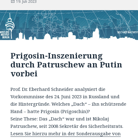
Veröffentlicht
19. Juli 2023
am
Prigosin-Inszenierung
durch Patruschew an Putin
vorbei
Prof. Dr. Eberhard Schneider analysiert die
Vorkommnisse des 24. Juni 2023 in Russland und
die Hintergründe. Welches „Dach“ – ihn schützende
Hand – hatte Prigosin (Prigoschin)?
Seine These: Das „Dach“ war und ist Nikolaj
Patruschew, seit 2008 Sekretär des Sicherheitsrats.
Lesen Sie hierzu mehr in der Sonderausgabe von