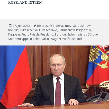
RUSSLAND INTERN.
Veröffentlicht
Tags
27. Juni 2023
Belarus
,
FSB
,
Gerasimov
,
Gerassimow
,
am
Konflikt
,
Lukaschenka
,
Lukaschenko
,
Patruschew
,
Prigoschin
,
Prigosin
,
Putin
,
Putsch
,
Russland
,
Schoigu
,
Sicherheitsrat
,
Söldner
,
Söldnertruppe
,
ukraine
,
Utkin
,
Wagner
,
Weißrussland