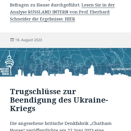
Befragen zu Hause durchgeführt.
Lesen Sie in der
Analyse RUSSLAND INTERN von Prof. Eberhard
Schneider die Ergebnisse. HIER
Veröffentlicht
18. August 2023
am
Trugschlüsse zur
Beendigung des Ukraine-
Kriegs
Die angesehene britische Denkfabrik „Chatham
House“ veröffentlichte am 27. Juni 2023 eine