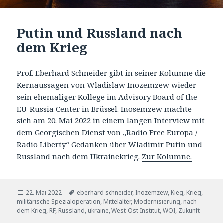
Putin und Russland nach
dem Krieg
Prof. Eberhard Schneider gibt in seiner Kolumne die
Kernaussagen von Wladislaw Inozemzew wieder –
sein ehemaliger Kollege im Advisory Board of the
EU-Russia Center in Brüssel. Inosemzew machte
sich am 20. Mai 2022 in einem langen Interview mit
dem Georgischen Dienst von „Radio Free Europa /
Radio Liberty“ Gedanken über Wladimir Putin und
Russland nach dem Ukrainekrieg.
Zur Kolumne.
Veröffentlicht
Tags
22. Mai 2022
eberhard schneider
,
Inozemzew
,
Kieg
,
Krieg
,
am
militärische Spezialoperation
,
Mittelalter
,
Modernisierung
,
nach
dem Krieg
,
RF
,
Russland
,
ukraine
,
West-Ost Institut
,
WOI
,
Zukunft