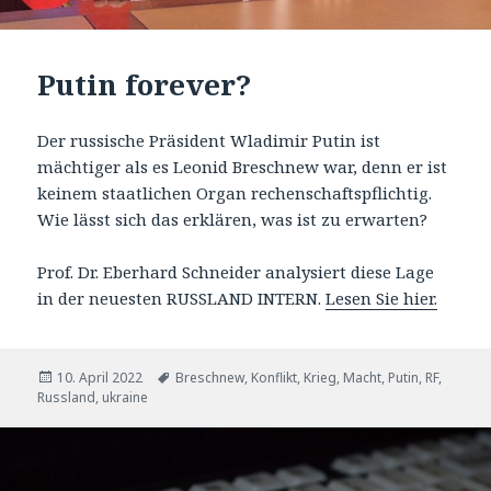
Putin forever?
Der russische Präsident Wladimir Putin ist
mächtiger als es Leonid Breschnew war, denn er ist
keinem staatlichen Organ rechenschaftspflichtig.
Wie lässt sich das erklären, was ist zu erwarten?
Prof. Dr. Eberhard Schneider analysiert diese Lage
in der neuesten RUSSLAND INTERN.
Lesen Sie hier.
Veröffentlicht
Tags
10. April 2022
Breschnew
,
Konflikt
,
Krieg
,
Macht
,
Putin
,
RF
,
am
Russland
,
ukraine