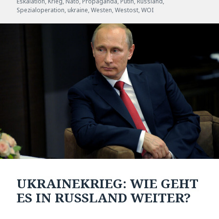
am
Eskalation
,
Krieg
,
Nato
,
Propaganda
,
Putin
,
Russland
,
Spezialoperation
,
ukraine
,
Westen
,
Westost
,
WOI
UKRAINEKRIEG: WIE GEHT
ES IN RUSSLAND WEITER?