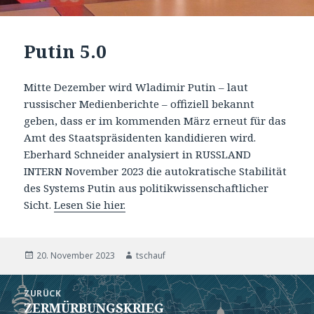
Putin 5.0
Mitte Dezember wird Wladimir Putin – laut
russischer Medienberichte – offiziell bekannt
geben, dass er im kommenden März erneut für das
Amt des Staatspräsidenten kandidieren wird.
Eberhard Schneider analysiert in RUSSLAND
INTERN November 2023 die autokratische Stabilität
des Systems Putin aus politikwissenschaftlicher
Sicht.
Lesen Sie hier.
Veröffentlicht
Autor
20. November 2023
tschauf
am
Beitragsnavigation
ZURÜCK
ZERMÜRBUNGSKRIEG
Vorheriger