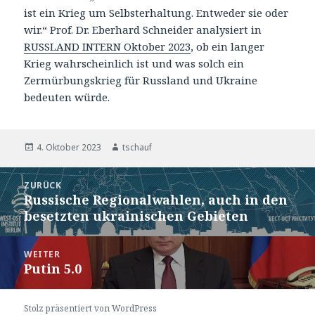
ist ein Krieg um Selbsterhaltung. Entweder sie oder
wir.“ Prof. Dr. Eberhard Schneider analysiert in
RUSSLAND INTERN Oktober 2023
, ob ein langer
Krieg wahrscheinlich ist und was solch ein
Zermürbungskrieg für Russland und Ukraine
bedeuten würde.
Veröffentlicht
Autor
4. Oktober 2023
tschauf
am
Beitragsnavigation
ZURÜCK
Russische Regionalwahlen, auch in den
Vorheriger
besetzten ukrainischen Gebieten
Beitrag:
WEITER
Putin 5.0
Nächster
Beitrag:
Stolz präsentiert von WordPress