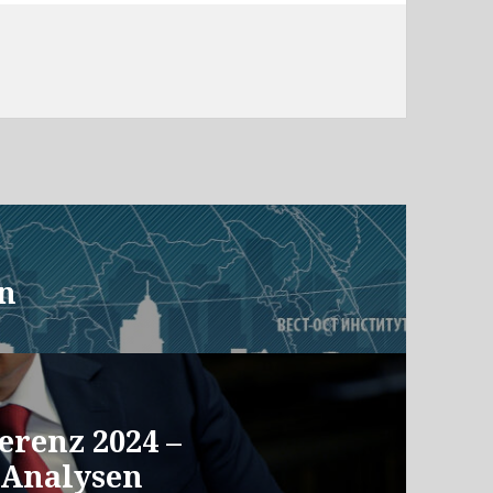
en
erenz 2024 –
 Analysen