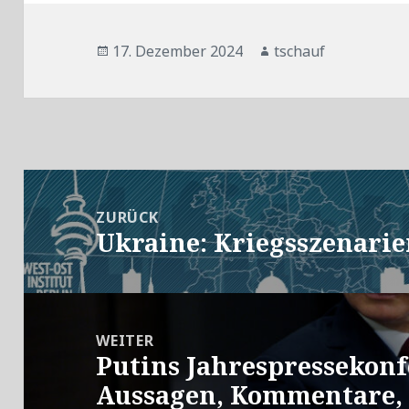
Veröffentlicht
Autor
17. Dezember 2024
tschauf
am
Beitragsnavigation
ZURÜCK
Ukraine: Kriegsszenari
Vorheriger
Beitrag:
WEITER
Putins Jahrespressekonf
Nächster
Aussagen, Kommentare,
Beitrag: