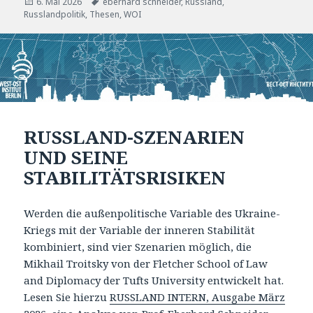
Veröffentlicht
Tags
6. Mai 2026
eberhard schneider
,
Russland
,
am
Russlandpolitik
,
Thesen
,
WOI
RUSSLAND-SZENARIEN
UND SEINE
STABILITÄTSRISIKEN
Werden die außenpolitische Variable des Ukraine-
Kriegs mit der Variable der inneren Stabilität
kombiniert, sind vier Szenarien möglich, die
Mikhail Troitsky von der Fletcher School of Law
and Diplomacy der Tufts University entwickelt hat.
Lesen Sie hierzu
RUSSLAND INTERN, Ausgabe März