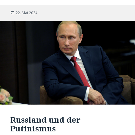
Veröffentlicht
22. Mai 2024
am
Russland und der
Putinismus