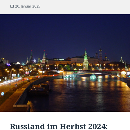
Veröffentlicht
20. Januar 2025
am
Russland im Herbst 2024: