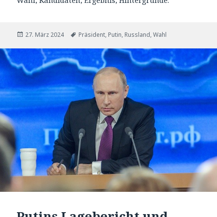
Veröffentlicht
Tags
27. März 2024
Präsident
,
Putin
,
Russland
,
Wahl
am
Putins Lagebericht und