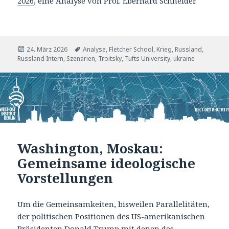
2026
, eine Analyse von Prof. Eberhard Schneider.
Veröffentlicht
Tags
24. März 2026
Analyse
,
Fletcher School
,
Krieg
,
Russland
,
am
Russland Intern
,
Szenarien
,
Troitsky
,
Tufts University
,
ukraine
Washington, Moskau:
Gemeinsame ideologische
Vorstellungen
Um die Gemeinsamkeiten, bisweilen Parallelitäten,
der politischen Positionen des US-amerikanischen
Präsidenten Donald Trump mit denen des