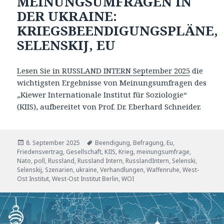
MEINUNGSUMFRAGEN IN
DER UKRAINE:
KRIEGSBEENDIGUNGSPLÄNE,
SELENSKIJ, EU
Lesen Sie in RUSSLAND INTERN September 2025
die
wichtigsten Ergebnisse von Meinungsumfragen des
„Kiewer Internationale Institut für Soziologie“
(KIIS), aufbereitet von Prof. Dr. Eberhard Schneider.
Veröffentlicht
Tags
8. September 2025
Beendigung
,
Befragung
,
Eu
,
am
Friedensvertrag
,
Gesellschaft
,
KIIS
,
Krieg
,
meinungsumfrage
,
Nato
,
poll
,
Russland
,
Russland Intern
,
RusslandIntern
,
Selenski
,
Selenskij
,
Szenarien
,
ukraine
,
Verhandlungen
,
Waffenruhe
,
West-
Ost Institut
,
West-Ost Institut Berlin
,
WOI