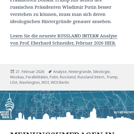
russischen Präsidenten Wladimir Putin besser
verstehen zu können, muss man sich deren
ideologischen Hintergründe genauer ansehen.
Lesen Sie die neueste RUSSLAND INTERN Analyse
von Prof. Eberhard Schneider, Februar 2026 HIER.
Veröffentlicht
Tags
21. Februar 2026
Analyse
,
Hintergründe
,
Ideologie
,
am
Moskau
,
Parallelitäten
,
Putin
,
Russland
,
Russland Intern
,
Trump
,
USA
,
Washington
,
WOI
,
WOI Berlin