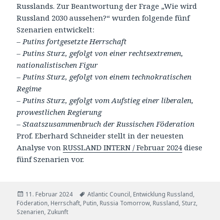
Russlands. Zur Beantwortung der Frage „Wie wird
Russland 2030 aussehen?“ wurden folgende fünf
Szenarien entwickelt:
–
Putins fortgesetzte Herrschaft
– Putins Sturz, gefolgt von einer rechtsextremen,
nationalistischen Figur
– Putins Sturz, gefolgt von einem technokratischen
Regime
– Putins Sturz, gefolgt vom Aufstieg einer liberalen,
prowestlichen Regierung
– Staatszusammenbruch der Russischen Föderation
Prof. Eberhard Schneider stellt in der neuesten
Analyse von
RUSSLAND INTERN / Februar 2024
diese
fünf Szenarien vor.
Veröffentlicht
Tags
11. Februar 2024
Atlantic Council
,
Entwicklung Russland
,
am
Föderation
,
Herrschaft
,
Putin
,
Russia Tomorrow
,
Russland
,
Sturz
,
Szenarien
,
Zukunft